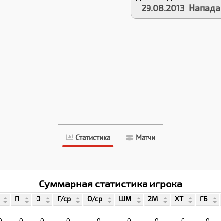
29.08.2013
Напад
Статистика
Матчи
Суммарная статистика игрока
П
О
Г/ср
О/ср
ШМ
2М
ХТ
ГБ
0
0
0
0
0
0
0
0
0