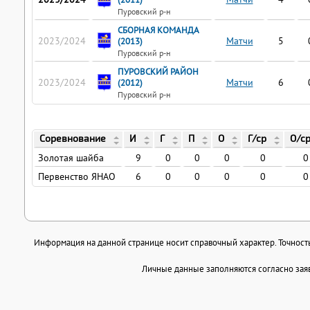
Пуровский р-н
СБОРНАЯ КОМАНДА
2023/2024
Матчи
5
(2013)
Пуровский р-н
ПУРОВСКИЙ РАЙОН
2023/2024
Матчи
6
(2012)
Пуровский р-н
Соревнование
И
Г
П
О
Г/ср
О/с
Золотая шайба
9
0
0
0
0
0
Первенство ЯНАО
6
0
0
0
0
0
Информация на данной странице носит справочный характер. Точность 
Личные данные заполняются согласно заяв