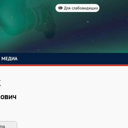
Для слабовидящих
МЕДИА
к
ович
ЛУА