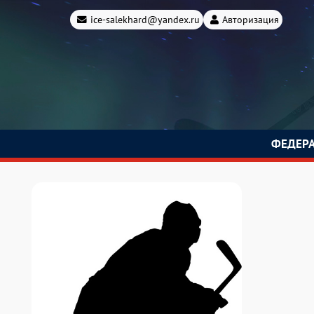
ice-salekhard@yandex.ru
Авторизация
ФЕДЕР