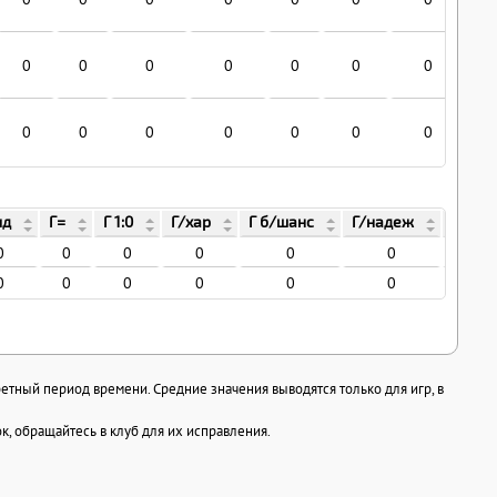
0
0
0
0
0
0
0
0
0
0
0
0
0
0
ид
Г=
Г 1:0
Г/хар
Г б/шанс
Г/надеж
Г/пв
0
0
0
0
0
0
0
0
0
0
0
0
0
0
ретный период времени. Средние значения выводятся только для игр, в
, обращайтесь в клуб для их исправления.