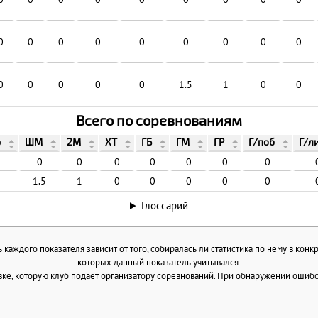
0
0
0
0
0
0
0
0
0
0
0
0
0
0
1.5
1
0
0
Всего по соревнованиям
р
ШМ
2М
ХТ
ГБ
ГМ
ГР
Г/поб
Г/л
0
0
0
0
0
0
0
1.5
1
0
0
0
0
0
Глоссарий
каждого показателя зависит от того, собиралась ли статистика по нему в конк
которых данный показатель учитывался.
ке, которую клуб подаёт организатору соревнований. При обнаружении ошибок