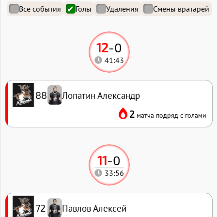
Все события
Голы
Удаления
Смены вратарей
12
-
0
41:43
Лопатин Александр
88
2
матча подряд с голами
11
-
0
33:56
Павлов Алексей
72