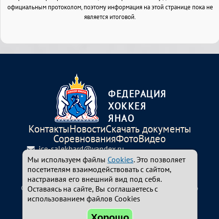
официальным протоколом, поэтому информация на этой странице пока не
является итоговой.
ФЕДЕРАЦИЯ
ХОККЕЯ
ЯНАО
Контакты
Новости
Скачать документы
Соревнования
Фото
Видео
ice-salekhard@yandex.ru
Мы используем файлы
+7-34922-310-94
Cookies
. Это позволяет
посетителям взаимодействовать с сайтом,
629008, ЯНАО, г. Салехард, ул.Республики,54
настраивая его внешний вид под себя.
© 2024-2026 Федерация хоккея Ямало-Ненецкого
Оставаясь на сайте, Вы соглашаетесь с
автономного округа. Все права защищены.
использованием файлов Cookies
Хорошо