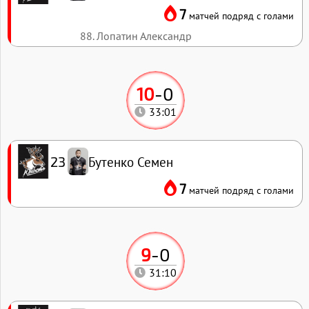
7
матчей подряд с голами
88. Лопатин Александр
10
-
0
33:01
Бутенко Семен
23
7
матчей подряд с голами
9
-
0
31:10