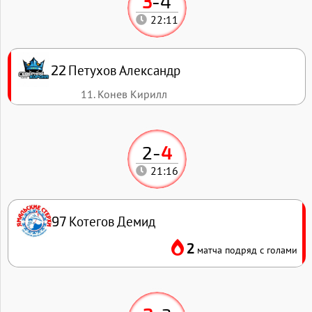
3
-
4
22:11
Петухов Александр
22
11. Конев Кирилл
2
-
4
21:16
Котегов Демид
97
2
матча подряд с голами