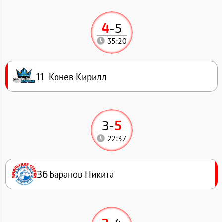
4
-
5
35:20
Конев Кирилл
11
3
-
5
22:37
Баранов Никита
36