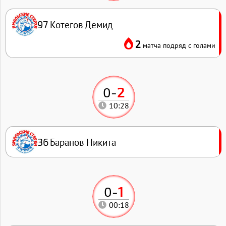
Котегов Демид
97
2
матча подряд с голами
0
-
2
10:28
Баранов Никита
36
0
-
1
00:18