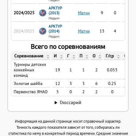
АРКТУР
2024/2025
Матчи
9
0
2
(2013)
Надым
АРКТУР
2024/2025
Матчи
13
4
3
(2014)
Надым
Всего по соревнованиям
Соревнование
И
Г
П
О
Г/ср
О/ср
Турниры детских
хоккейных
19
1
1
2
0.053
0.10
команд
Золотая шайба
12
3
3
6
0.25
0.5
Первенство ЯНАО
5
0
2
2
0
0.4
Глоссарий
Информация на данной странице носит справочный характер.
Точность каждого показателя зависит от того, собиралась ли
статистика по нему в конкретный период времени. Средние значения