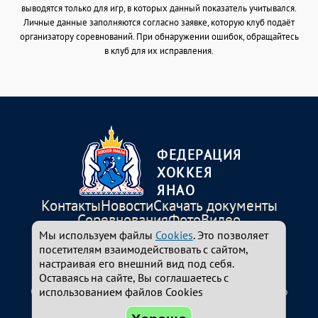
выводятся только для игр, в которых данный показатель учитывался.
Личные данные заполняются согласно заявке, которую клуб подаёт
организатору соревнований. При обнаружении ошибок, обращайтесь
в клуб для их исправления.
ФЕДЕРАЦИЯ
ХОККЕЯ
ЯНАО
Контакты
Новости
Скачать документы
Соревнования
Фото
Видео
Мы используем файлы
Cookies
. Это позволяет
ice-salekhard@yandex.ru
посетителям взаимодействовать с сайтом,
+7-34922-310-94
настраивая его внешний вид под себя.
629008, ЯНАО, г. Салехард, ул.Республики,54
Оставаясь на сайте, Вы соглашаетесь с
© 2024-2026 Федерация хоккея Ямало-Ненецкого
использованием файлов Cookies
автономного округа. Все права защищены.