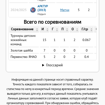
АРКТУР
2024/2025
Матчи
5
2
0
(2013)
Надым
Всего по соревнованиям
Соревнование
И
Г
П
О
Г/ср
О/ср
Турниры детских
хоккейных
15
1
1
2
0.067
0.13
команд
Золотая шайба
7
0
0
0
0
0
Первенство ЯНАО
5
2
0
2
0.4
0.4
Глоссарий
Информация на данной странице носит справочный характер.
Точность каждого показателя зависит от того, собиралась ли
статистика по нему в конкретный период времени. Средние значения
выводятся только для игр, в которых данный показатель учитывался.
Личные данные заполняются согласно заявке, которую клуб подаёт
организатору соревнований. При обнаружении ошибок, обращайтесь