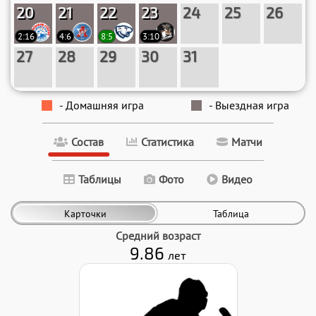
20
21
22
23
24
25
26
2:16
4:6
8:5
3:10
27
28
29
30
31
- Домашняя игра
- Выездная игра
Состав
Статистика
Матчи
Таблицы
Фото
Видео
Карточки
Таблица
Средний возраст
9.86
лет