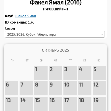
Факел Ямал (2016)
3
2
4
3
5
4
6
5
7
6
8
7
9
8
6
3
7
5
7
4
8
3
8
7
4
8
6
8
5
9
4
9
8
5
9
7
9
6
10
5
10
9
6
10
8
10
7
11
6
11
10
7
11
9
11
8
12
7
12
11
8
12
10
12
9
13
8
13
12
9
13
11
13
10
14
9
14
Пуровский р-н
10
9
11
10
12
11
13
12
14
13
15
14
16
15
Клуб:
Факел Ямал
13
10
14
12
14
11
15
10
15
14
11
15
13
15
12
16
11
16
15
12
16
14
16
13
17
12
17
16
13
17
15
17
14
18
13
18
17
14
18
16
18
15
19
14
19
18
15
19
17
19
16
20
15
20
19
16
20
18
20
17
21
16
21
ID команды:
136
Сезон
17
16
18
17
19
18
20
19
21
20
22
21
23
22
2025/2026. Кубок Губернатора
20
17
21
19
21
18
22
17
22
21
18
22
20
22
19
23
18
23
22
19
23
21
23
20
24
19
24
23
20
24
22
24
21
25
20
25
24
21
25
23
25
22
26
21
26
25
22
26
24
26
23
27
22
27
26
23
27
25
27
24
28
23
28
24
23
25
24
26
25
27
26
28
27
29
28
30
29
ОКТЯБРЬ 2025
27
24
28
26
28
25
29
24
29
28
25
29
27
29
26
30
25
30
29
26
30
28
30
27
26
31
30
27
29
31
28
27
31
28
30
29
28
31
30
29
31
30
31
30
ПН
ВТ
СР
ЧТ
ПТ
СБ
ВС
1
2
3
4
5
6
7
8
9
10
11
12
13
14
15
16
17
18
19