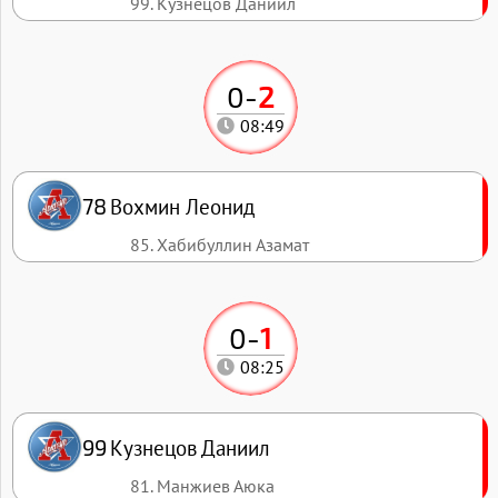
99. Кузнецов Даниил
0
-
2
08:49
Вохмин Леонид
78
85. Хабибуллин Азамат
0
-
1
08:25
Кузнецов Даниил
99
81. Манжиев Аюка