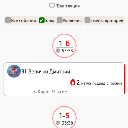
Трансляция
Все события
Голы
Удаления
Смены вратарей
1
-
6
55:53
Величко Дмитрий
31
2
матча подряд с голами
3. Киров Максим
1
-
5
33:38