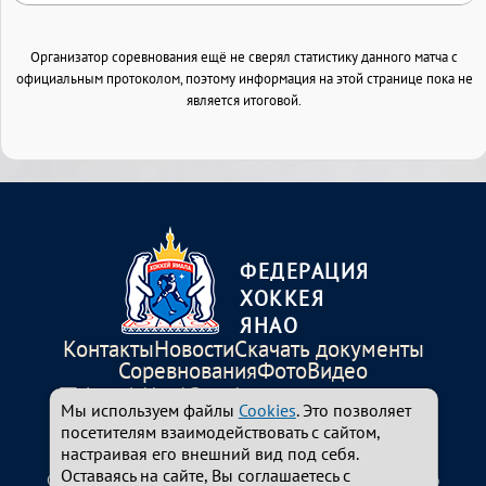
Организатор соревнования ещё не сверял статистику данного матча с
официальным протоколом, поэтому информация на этой странице пока не
является итоговой.
ФЕДЕРАЦИЯ
ХОККЕЯ
ЯНАО
Контакты
Новости
Скачать документы
Соревнования
Фото
Видео
ice-salekhard@yandex.ru
Мы используем файлы
Cookies
. Это позволяет
+7-34922-310-94
посетителям взаимодействовать с сайтом,
629008, ЯНАО, г. Салехард, ул.Республики,54
настраивая его внешний вид под себя.
Оставаясь на сайте, Вы соглашаетесь с
© 2024-2026 Федерация хоккея Ямало-Ненецкого